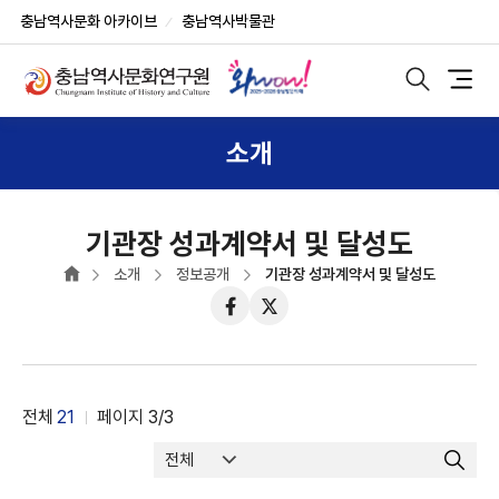
반
부
본
충남역사문화 아카이브
충남역사박물관
복
가
문
상
영
기
단
역
능
모
메
바
건
및
일
뉴
너
사
검
소개
색
뛰
이
노
기
트
출
버
튼
기관장 성과계약서 및 달성도
소개
정보공개
기관장 성과계약서 및 달성도
페
트
이
위
스
터
북
전체
21
페이지
3
/3
검
게
색
시