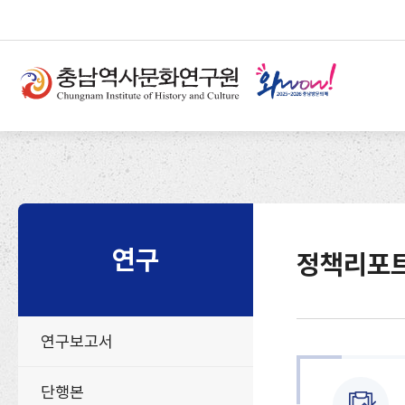
반
부
본
복
가
문
상
영
기
단
역
능
메
건
및
뉴
너
사
뛰
이
기
트
연구
정책리포
연구보고서
단행본