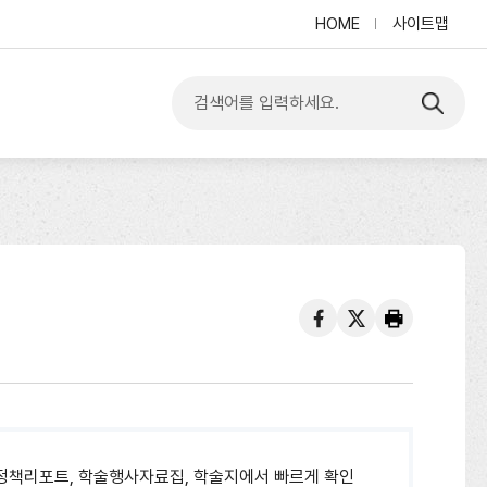
HOME
사이트맵
입
력
한
내
용
검
색
하
기
페
트
프
이
위
린
스
터
트
북
정책리포트, 학술행사자료집, 학술지에서 빠르게 확인