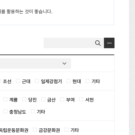
를 활용하는 것이 좋습니다.
게
검
시
색
물
어
선
입
택
력
조선
근대
일제강점기
현대
기타
계룡
당진
금산
부여
서천
충청남도
기타
독립운동문화권
금강문화권
기타