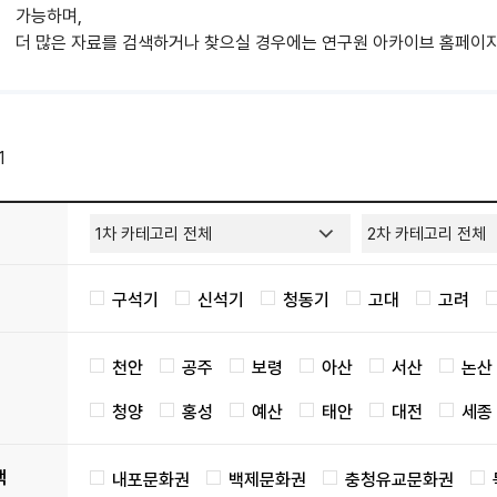
가능하며,
더 많은 자료를 검색하거나 찾으실 경우에는 연구원 아카이브 홈페이지
1
구석기
신석기
청동기
고대
고려
천안
공주
보령
아산
서산
논산
청양
홍성
예산
태안
대전
세종
택
내포문화권
백제문화권
충청유교문화권