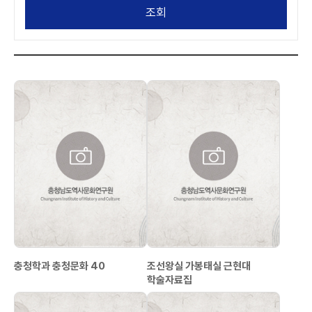
조회
충청학과 충청문화 40
조선왕실 가봉태실 근현대
학술자료집