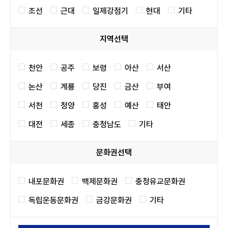
조선
근대
일제강점기
현대
기타
지역선택
천안
공주
보령
아산
서산
논산
계룡
당진
금산
부여
서천
청양
홍성
예산
태안
대전
세종
충청남도
기타
문화권선택
내포문화권
백제문화권
충청유교문화권
독립운동문화권
금강문화권
기타