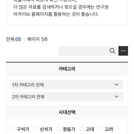
더 많은 자료를 검색하거나 찾으실 경우에는 연구원
아카이브 홈페이지를 활용하는 것이 좋습니다.
전체
68
페이지
1
/6
게
검
시
색
물
어
선
입
카테고리
택
력
시대선택
구석기
신석기
청동기
고대
고려