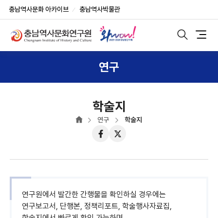
반
부
본
충남역사문화 아카이브
충남역사박물관
복
가
문
상
영
기
단
역
능
모
메
바
건
및
일
뉴
너
사
검
연구
색
뛰
이
노
기
트
출
버
튼
학술지
연구
학술지
페
트
이
위
스
터
북
연구원에서 발간한 간행물을 확인하실 경우에는
연구보고서, 단행본, 정책리포트, 학술행사자료집,
학술지에서 빠르게 확인 가능하며,