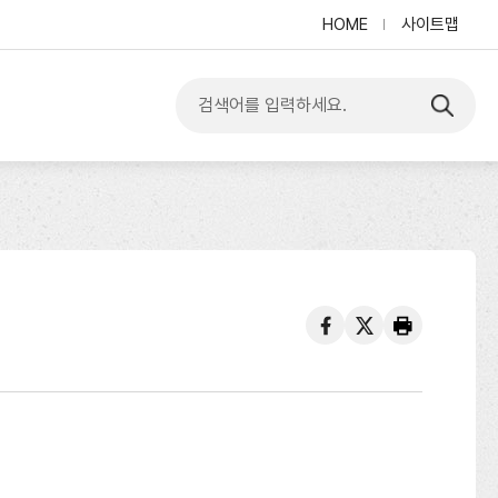
HOME
사이트맵
입
력
한
내
용
검
색
하
기
페
트
프
이
위
린
스
터
트
북