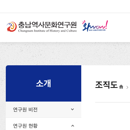
반
부
본
복
가
문
상
영
기
단
역
능
메
건
및
뉴
너
사
뛰
이
기
트
소개
조직도
연구원 비전
연구원 현황