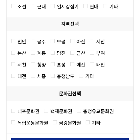
조선
근대
일제강점기
현대
기타
지역선택
천안
공주
보령
아산
서산
논산
계룡
당진
금산
부여
서천
청양
홍성
예산
태안
대전
세종
충청남도
기타
문화권선택
내포문화권
백제문화권
충청유교문화권
독립운동문화권
금강문화권
기타