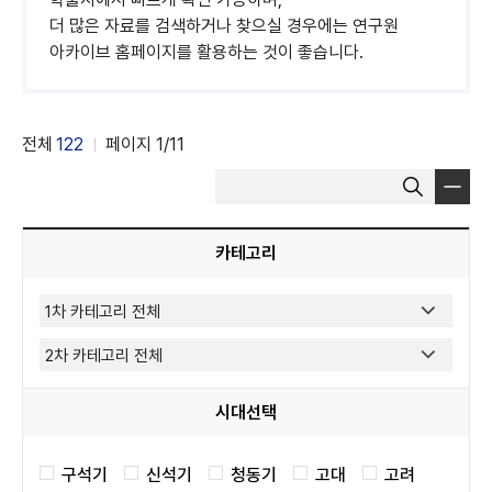
더 많은 자료를 검색하거나 찾으실 경우에는 연구원
아카이브 홈페이지를 활용하는 것이 좋습니다.
전체
122
페이지
1
/11
게
검
시
색
물
어
선
입
카테고리
택
력
시대선택
구석기
신석기
청동기
고대
고려