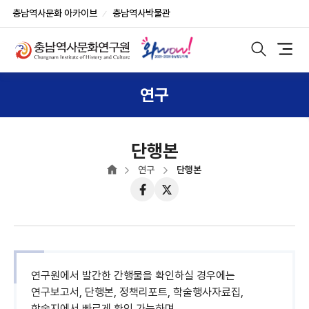
반
부
본
충남역사문화 아카이브
충남역사박물관
복
가
문
상
영
기
단
역
능
모
메
바
건
및
일
뉴
너
사
검
연구
색
뛰
이
노
기
트
출
버
튼
단행본
연구
단행본
페
트
이
위
스
터
북
연구원에서 발간한 간행물을 확인하실 경우에는
연구보고서, 단행본, 정책리포트, 학술행사자료집,
학술지에서 빠르게 확인 가능하며,