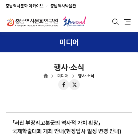
반
부
본
충남역사문화 아카이브
충남역사박물관
복
가
문
상
영
기
단
역
능
모
메
바
건
및
일
뉴
너
사
검
미디어
색
뛰
이
노
기
트
출
버
튼
행사·소식
미디어
행사·소식
페
트
이
위
스
터
북
「서산 부장리고분군의 역사적 가치 확장」
국제학술대회 개최 안내(현장답사 일정 변경 안내)