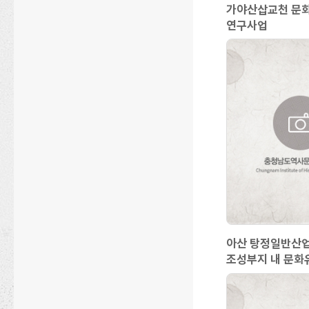
가야산삽교천 문
연구사업
아산 탕정일반산
조성부지 내 문화