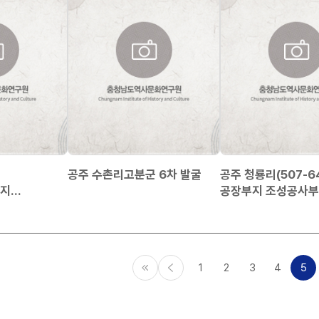
공주 수촌리고분군 6차 발굴
공주 청룡리(507-6
지
공장부지 조성공사부
발굴조사
발굴조사
1
2
3
4
5