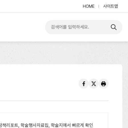
HOME
사이트맵
입
력
한
내
용
검
색
하
기
페
트
프
이
위
린
스
터
트
북
정책리포트, 학술행사자료집, 학술지에서 빠르게 확인