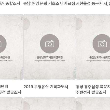
화권 종합조사
충남 해양 문화 기초조사 자료집
서천읍성 동문지 시
업단지
2019 무형유산 기록화도서
홍성 홍주읍성 북문지
유적 발굴조사
주변성곽 발굴조사