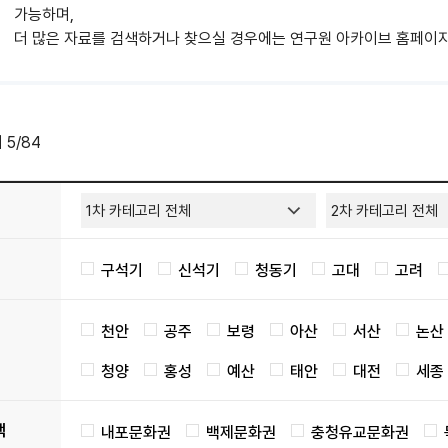
가능하며,
더 많은 자료를 검색하거나 찾으실 경우에는 연구원 아카이브 홈페이지
지
5
/84
구석기
신석기
청동기
고대
고려
천안
공주
보령
아산
서산
논산
청양
홍성
예산
태안
대전
세종
택
내포문화권
백제문화권
충청유교문화권