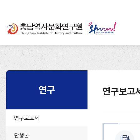
반
부
본
복
가
문
상
영
기
단
역
능
메
건
및
뉴
너
사
뛰
이
기
트
연구
연구보고
연구보고서
단행본