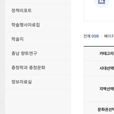
정책리포트
학술행사자료집
전체
998
페이
학술지
충남 향토연구
카테고리
충청학과 충청문화
시대선택
정보자료실
지역선택
문화권선