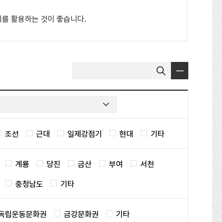
를 활용하는 것이 좋습니다.
게
검
시
색
물
어
선
입
택
력
조선
근대
일제강점기
현대
기타
계룡
당진
금산
부여
서천
충청남도
기타
독립운동문화권
금강문화권
기타